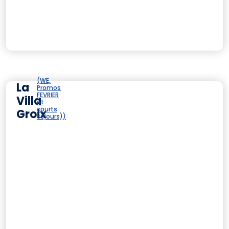
(WE,
La
Promos
FEVRIER
Villa
et
courts
Groix
séjours))