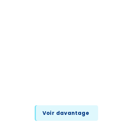
Après les fêtes, relaxez-
vous un week-end sur les
rives de la Ria d’Etel
Voir davantage