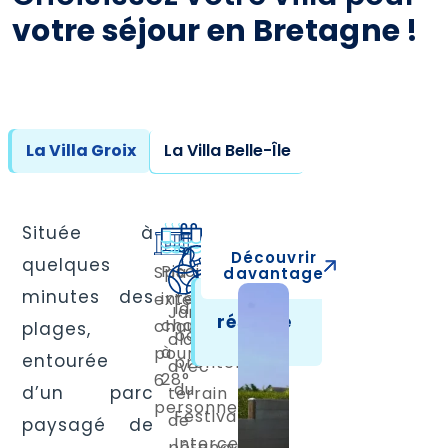
votre séjour en Bretagne !
La Villa Groix
La Villa Belle-Île
Située à
Découvrir
quelques
Piscine
Spa
davantage
minutes des
intérieure
extérieur
Je
Idéale
Jardin
réserve
chauffée
chauffé
plages,
pour
!
clos
à
pour
entourée
profiter
avec
28°
6
du
d’un parc
terrain
personnes
Festival
de
paysagé de
Interceltique
pétanque