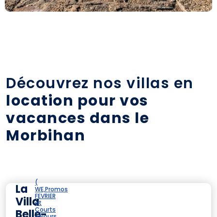
Découvrez nos villas en
location pour vos
vacances dans le
Morbihan
(
La
WE,Promos
FEVRIER
Villa
et
Courts
Belle-
séjours